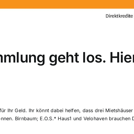
mlung geht los. Hier 
für Ihr Geld. Ihr könnt dabei helfen, dass drei Mietshäus
önnen. Birnbaum; E.O.S.* Haus1 und Velohaven brauchen Di