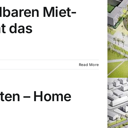
hlbaren Miet-
t das
Read More
rten – Home