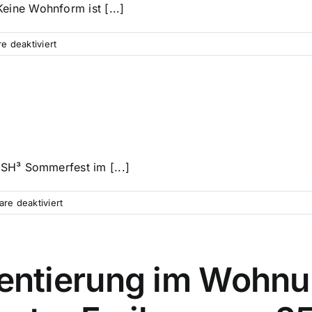
eine Wohnform ist [...]
Jess
Jochimsen
für
 deaktiviert
rahmt
06.07.
das
11
Programm
Uhr
–
Mein
Haus,
mein
ESH³ Sommerfest im [...]
Garten
–
Home
für
re deaktiviert
sweet
Termine
home
für
alle!
entierung im Wohnu