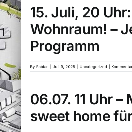
15. Juli, 20 Uh
Wohnraum! – J
Programm
By
Fabian
|
Juli 9, 2025
|
Uncategorized
|
Kommentare
06.07. 11 Uhr 
sweet home für 