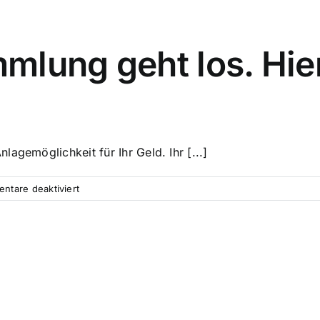
mlung geht los. Hier 
nlagemöglichkeit für Ihr Geld. Ihr [...]
für
ntare deaktiviert
Direktkreditsammlung
geht
los.
Hier
gibt
es
alle
Infos