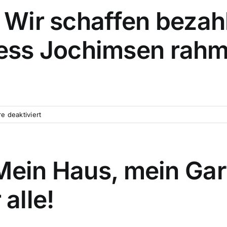
r: Wir schaffen beza
ess Jochimsen rahm
für
 deaktiviert
15.
Juli,
20
Uhr:
– Mein Haus, mein Ga
Wir
schaffen
alle!
bezahlbaren
Miet-
Wohnraum!
–