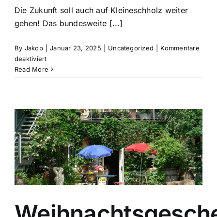
Die Zukunft soll auch auf Kleineschholz weiter
gehen! Das bundesweite [...]
By
Jakob
|
Januar 23, 2025
|
Uncategorized
|
Kommentare
für
deaktiviert
Bundesweites
Read More
Vernetzungstreffen
des
Mietshäuser
Syndikats
in
Freiburg
Weihnachtsgesch