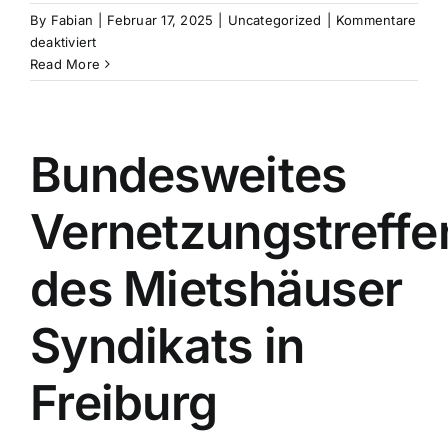
By
Fabian
|
Februar 17, 2025
|
Uncategorized
|
Kommentare
für
deaktiviert
Direktkreditsammlung
Read More
geht
los.
Hier
gibt
Bundesweites
es
alle
Vernetzungstreffe
Infos
des Mietshäuser
Syndikats in
Freiburg