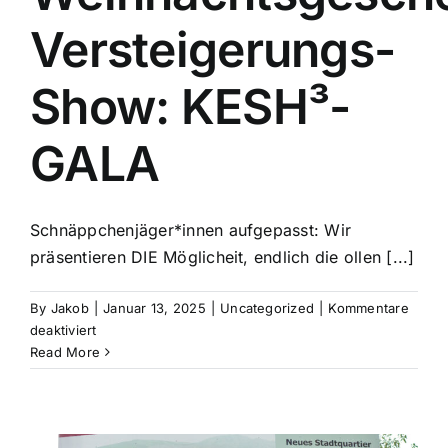
Versteigerungs-
Show: KESH³-
GALA
Schnäppchenjäger*innen aufgepasst: Wir
präsentieren DIE Möglicheit, endlich die ollen [...]
By
Jakob
|
Januar 13, 2025
|
Uncategorized
|
Kommentare
für
deaktiviert
Weihnachtsgeschenke-
Read More
Versteigerungs-
Show:
KESH³-
GALA