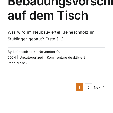
Bebauungsvorsch
auf dem Tisch
Was wird im Neubauviertel Kleineschholz im
Stühlinger gebaut? Erste [...]
By
kleineschholz
|
November 9,
für
2024
|
Uncategorized
|
Kommentare deaktiviert
BZ:
Read More
Für
Kleineschholz
liegen
die
1
2
Next
ersten
Bebauungsvorsc
auf
dem
Tisch