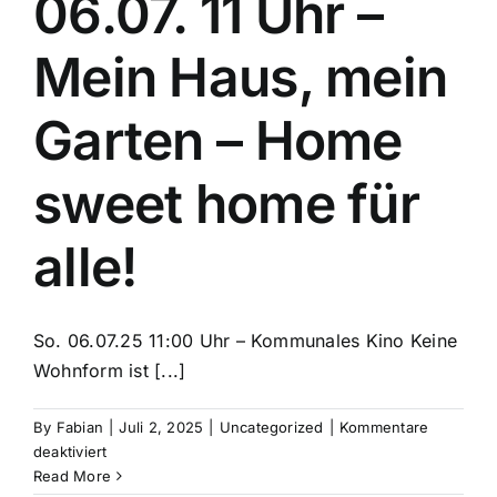
06.07. 11 Uhr –
schaffen
bezahlbaren
Mein Haus, mein
Miet-
Wohnraum!
–
Garten – Home
Jess
Jochimsen
sweet home für
rahmt
das
Programm
alle!
So. 06.07.25 11:00 Uhr – Kommunales Kino Keine
Wohnform ist [...]
By
Fabian
|
Juli 2, 2025
|
Uncategorized
|
Kommentare
für
deaktiviert
06.07.
Read More