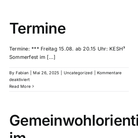
11
Uhr
–
Mein
Termine
Haus,
mein
Garten
Termine: *** Freitag 15.08. ab 20.15 Uhr: KESH³
–
Home
Sommerfest im [...]
sweet
home
By
Fabian
|
Mai 26, 2025
|
Uncategorized
|
Kommentare
für
für
deaktiviert
alle!
Termine
Read More
Gemeinwohlorient
im