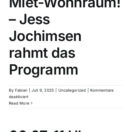
Miet-Wohnraum!
– Jess
Jochimsen
rahmt das
Programm
By
Fabian
|
Juli 9, 2025
|
Uncategorized
|
Kommentare
für
deaktiviert
15.
Read More
Juli,
20
Uhr:
Wir